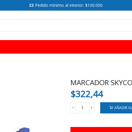
Pedido mínimo al interior: $100.000
SEARCH
INPUT
MARCADOR SKYCO
$
322,44
AÑADIR A
MARCADOR
SKYCOLOR
PERMANENTE
PTA