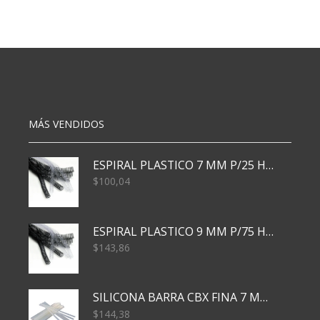
FILGO
FILGO
JUMBO
PASTEL
PASTEL
X6
6
cantidad
cantidad
MÁS VENDIDOS
ESPIRAL PLASTICO 7 MM P/25 HJS X50x3000
$
100,04
ESPIRAL PLASTICO 9 MM P/75 HJS X50X2400
$
143,86
SILICONA BARRA CBX FINA 7 MM 28 CM
$
144,38