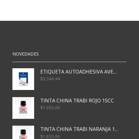
051
PERM.
P.REDONDA
VERDE
cantidad
NOVEDADES
ETIQUETA AUTOADHESIVA AVERY 3026 30H 20 X 70
$
3.344,44
TINTA CHINA TRABI ROJO 15CC
$
1.655,00
TINTA CHINA TRABI NARANJA 15CC
$
1.655,00