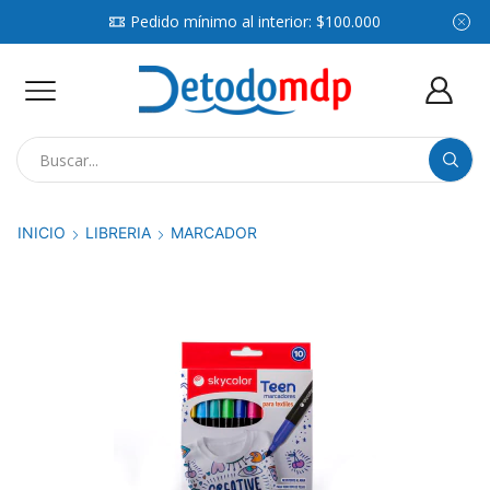
Pedido mínimo al interior: $100.000
Search
input
INICIO
LIBRERIA
MARCADOR