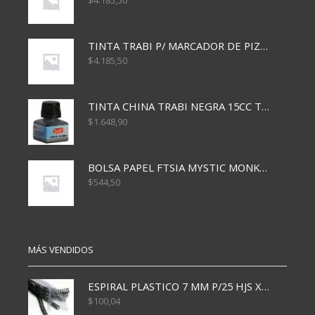
$
4.185,50
TINTA TRABI P/ MARCADOR DE PIZARRA x30ml ROJO
$
4.185,50
TINTA CHINA TRABI NEGRA 15CC TR3460
$
1.648,90
BOLSA PAPEL FTSIA MYSTIC MONKEY 14/08/20
$
544,50
MÁS VENDIDOS
ESPIRAL PLASTICO 7 MM P/25 HJS X50x3000
$
100,04