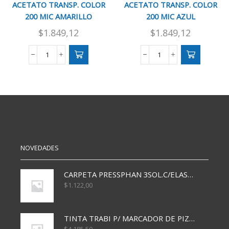
ACETATO TRANSP. COLOR
ACETATO TRANSP. COLOR
200 MIC AMARILLO
200 MIC AZUL
$
1.849,12
$
1.849,12
ACETATO
ACETATO
TRANSP.
TRANSP.
COLOR
COLOR
200
200
MIC
MIC
AMARILLO
AZUL
cantidad
cantidad
NOVEDADES
CARPETA PRESSPHAN 3SOL.C/ELAST MARRON A4 P01A
$
1.122,00
TINTA TRABI P/ MARCADOR DE PIZARRA x30ml AZUL