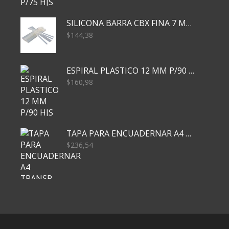
SILICONA BARRA CBX FINA 7 MM 28 CM
$
144,38
ESPIRAL PLASTICO 12 MM P/90 HJS X50X1500
$
160,98
TAPA PARA ENCUADERNAR A4 TRANSP x50x500
$
236,54