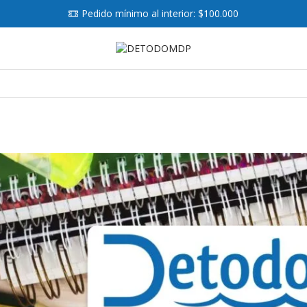
Pedido mínimo al interior: $100.000
Search
input