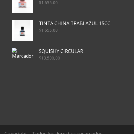
$
1.655,00
TINTA CHINA TRABI AZUL 15CC
$
1.655,00
SQUISHY CIRCULAR
$
13.500,00
Copyright – Todos los derechos reservados