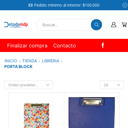
Pedido mínimo al interior: $100.000
SEARCH
INPUT
Finalizar compra
Contacto
INICIO
TIENDA
LIBRERIA
PORTA BLOCK
Productos
por
pagina