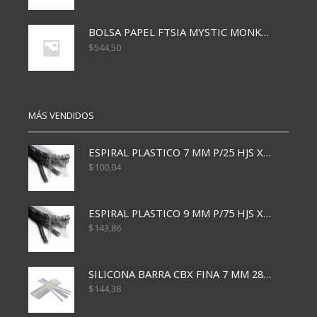
BOLSA PAPEL FTSIA MYSTIC MONKEY 14/08/20
$
544,50
MÁS VENDIDOS
ESPIRAL PLASTICO 7 MM P/25 HJS X50x3000
$
100,04
ESPIRAL PLASTICO 9 MM P/75 HJS X50X2400
$
143,86
SILICONA BARRA CBX FINA 7 MM 28 CM
$
144,38