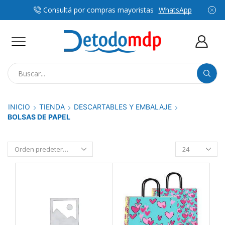
Consultá por compras mayoristas
WhatsApp
Search
input
INICIO
TIENDA
DESCARTABLES Y EMBALAJE
BOLSAS DE PAPEL
Productos
por
pagina