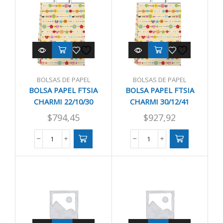
34X48X15
14/08/20
CM
cantidad
cantidad
BOLSAS DE PAPEL
BOLSAS DE PAPEL
BOLSA PAPEL FTSIA
BOLSA PAPEL FTSIA
CHARMI 22/10/30
CHARMI 30/12/41
01782
$
794,45
$
927,92
BOLSA
BOLSA
PAPEL
PAPEL
FTSIA
FTSIA
CHARMI
CHARMI
22/10/30
30/12/41
cantidad
01782
cantidad