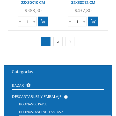
22X30X10 CM
32X30X12 CM
$
388,30
$
437,80
BOLSA
BOLSA
PAPEL
PAPEL
KRAFT
KRAFT
22X30X10
32X30X12
1
2
CM
CM
cantidad
cantidad
Categorías
BAZAR
DESCARTABLES Y EMBALAJE
BOBINAS DE PAPEL
BOBINAS ENVOLVER FANTASIA