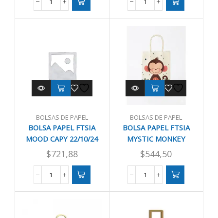
BOLSA
BOLSA
PAPEL
PAPEL
FTSIA
FTSIA
FELIZ
LOVE
CUMPLE
16/09/21
14/08/20
cantidad
cantidad
BOLSAS DE PAPEL
BOLSAS DE PAPEL
BOLSA PAPEL FTSIA
BOLSA PAPEL FTSIA
MOOD CAPY 22/10/24
MYSTIC MONKEY
14/08/20
$
721,88
$
544,50
BOLSA
BOLSA
PAPEL
PAPEL
FTSIA
FTSIA
MOOD
MYSTIC
CAPY
MONKEY