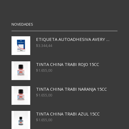
NOVEDADES
ETIQUETA AUTOADHESIVA AVERY 3026 30H 20 X 70
$
3.344,44
TINTA CHINA TRABI ROJO 15CC
$
1.655,00
TINTA CHINA TRABI NARANJA 15CC
$
1.655,00
TINTA CHINA TRABI AZUL 15CC
$
1.655,00