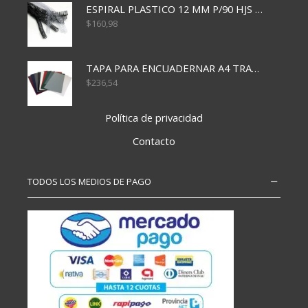
ESPIRAL PLASTICO 12 MM P/90 HJS X50X1500
$
160,98
TAPA PARA ENCUADERNAR A4 TRANSP x50x500
$
236,54
Política de privacidad
Contacto
TODOS LOS MEDIOS DE PAGO