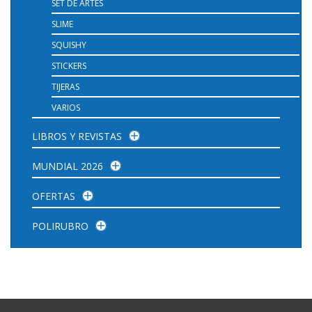
SET DE ARTES
SLIME
SQUISHY
STICKERS
TIJERAS
VARIOS
LIBROS Y REVISTAS
MUNDIAL 2026
OFERTAS
POLIRUBRO