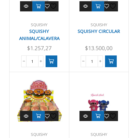
SQUISHY
SQUISHY
SQUISHY
SQUISHY CIRCULAR
ANIMAL/CALAVERA
BIOGEL
$
1.257,27
$
13.500,00
SQUISHY
SQUISHY
ANIMAL/CALAVERA
CIRCULAR
BIOGEL
cantidad
cantidad
SQUISHY
SQUISHY