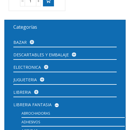
SQUISHY
SURTIDO
(2628)
X12
cantidad
Categorías
BAZAR
DESCARTABLES Y EMBALAJE
ELECTRONICA
JUGUETERIA
LIBRERIA
LIBRERIA FANTASIA
ABROCHADORAS
ADHESIVOS