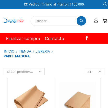
Pedido mínimo al interior: $100.000
SEARCH
INPUT
Finalizar compra
Contacto
INICIO
TIENDA
LIBRERIA
PAPEL MADERA
Productos
por
pagina