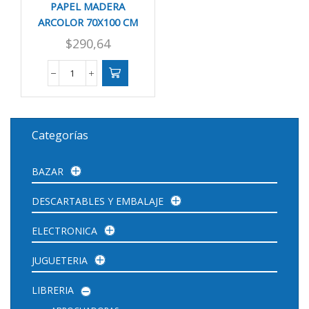
PAPEL MADERA
ARCOLOR 70X100 CM
60 GRS X25
$
290,64
PAPEL
MADERA
ARCOLOR
70X100
CM
Categorías
60
GRS
X25
BAZAR
cantidad
DESCARTABLES Y EMBALAJE
ELECTRONICA
JUGUETERIA
LIBRERIA