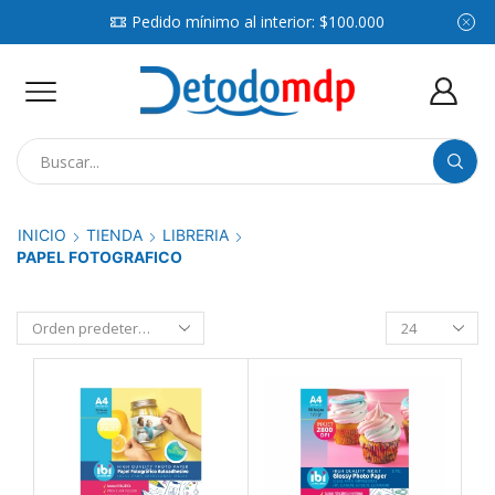
Pedido mínimo al interior: $100.000
Search
input
INICIO
TIENDA
LIBRERIA
PAPEL FOTOGRAFICO
Productos
por
pagina