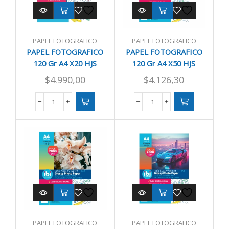
PAPEL FOTOGRAFICO
PAPEL FOTOGRAFICO
PAPEL FOTOGRAFICO
PAPEL FOTOGRAFICO
120 Gr A4 X20 HJS
120 Gr A4 X50 HJS
AUTOADHESIVO
620120
$
4.990,00
$
4.126,30
PAPEL
PAPEL
FOTOGRAFICO
FOTOGRAFICO
120
120
Gr
Gr
A4
A4
X20
X50
HJS
HJS
AUTOADHESIVO
620120
cantidad
cantidad
PAPEL FOTOGRAFICO
PAPEL FOTOGRAFICO