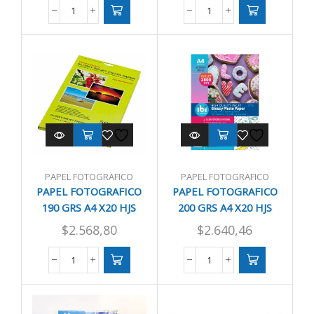
PAPEL
PAPEL
FOTOGRAFICO
FOTOGRAFICO
180
180
GRS
GRS
A4
A4
X20
X50
HJS
HJS
HP/CANON/LEMA
HP/CANON/LEMA
cantidad
cantidad
PAPEL FOTOGRAFICO
PAPEL FOTOGRAFICO
PAPEL FOTOGRAFICO
PAPEL FOTOGRAFICO
190 GRS A4 X20 HJS
200 GRS A4 X20 HJS
HP/CANON/LEMA
EPSON
$
2.568,80
$
2.640,46
PAPEL
PAPEL
FOTOGRAFICO
FOTOGRAFICO
190
200
GRS
GRS