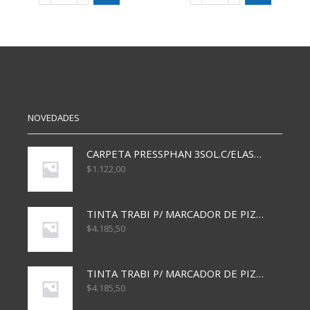
FOTOGRAFICO
FOTOGRAFICO
180
190
GRS
GRS
A4
A4
X20
X20
HJS
HJS
HP/CANON/LEMA
HP/CANON/LEMA
cantidad
cantidad
NOVEDADES
CARPETA PRESSPHAN 3SOL.C/ELAST MARRON A4 P01A
$
1.122,00
TINTA TRABI P/ MARCADOR DE PIZARRA x30ml AZUL
$
4.185,50
TINTA TRABI P/ MARCADOR DE PIZARRA x30ml ROJO
$
4.185,50