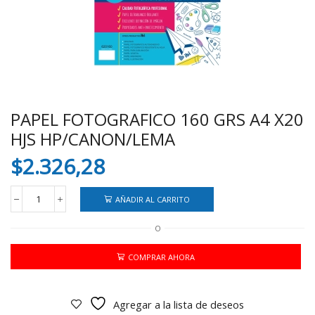
PAPEL FOTOGRAFICO 160 GRS A4 X20
HJS HP/CANON/LEMA
$
2.326,28
AÑADIR AL CARRITO
PAPEL
FOTOGRAFICO
O
160
GRS
A4
COMPRAR AHORA
X20
HJS
HP/CANON/LEMA
Agregar a la lista de deseos
cantidad