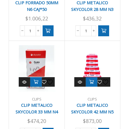
CLIP FORRADO 50MM
CLIP METALICO
N6 CAJ*50
SKYCOLOR 28 MM N3
CAJ X100
$
1.006,22
$
436,32
CLIP
CLIP
FORRADO
METALICO
50MM
SKYCOLOR
N6
28
CAJ*50
MM
cantidad
N3
CAJ
X100
cantidad
CLIPS
CLIPS
CLIP METALICO
CLIP METALICO
SKYCOLOR 33 MM N4
SKYCOLOR 42 MM N5
CAJ X100
CAJ X50
$
474,20
$
873,00