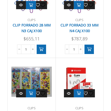
CLIPS
CLIPS
CLIP FORRADO 28 MM
CLIP FORRADO 33 MM
N3 CAJ X100
N4 CAJ X100
$
655,11
$
787,89
CLIP
CLIP
FORRADO
FORRADO
28
33
MM
MM
N3
N4
CAJ
CAJ
X100
X100
cantidad
cantidad
CLIPS
CLIPS