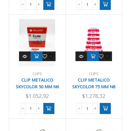
CLIP
CLIP
METALICO
METALICO
SKYCOLOR
SKYCOLOR
33
42
MM
MM
N4
N5
CAJ
CAJ
X100
X50
cantidad
cantidad
CLIPS
CLIPS
CLIP METALICO
CLIP METALICO
SKYCOLOR 50 MM N6
SKYCOLOR 75 MM N8
CAJ X50
CAJ X50
$
1.052,92
$
1.278,32
CLIP
CLIP
METALICO
METALICO
SKYCOLOR
SKYCOLOR
50
75