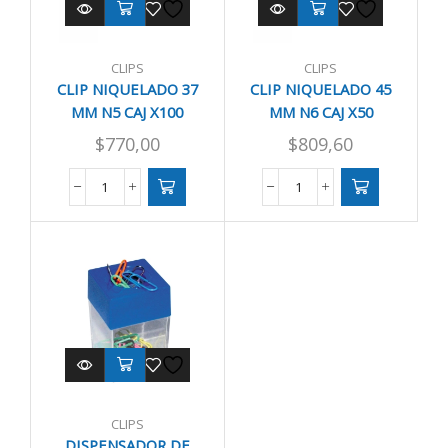
CLIPS
CLIPS
CLIP NIQUELADO 37
CLIP NIQUELADO 45
MM N5 CAJ X100
MM N6 CAJ X50
$
770,00
$
809,60
CLIP
CLIP
NIQUELADO
NIQUELADO
37
45
MM
MM
N5
N6
CAJ
CAJ
X100
X50
cantidad
cantidad
CLIPS
DISPENSADOR DE