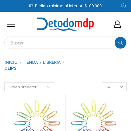
Consultá por compras mayoristas
WhatsApp
Search
input
INICIO
TIENDA
LIBRERIA
CLIPS
Productos
por
pagina