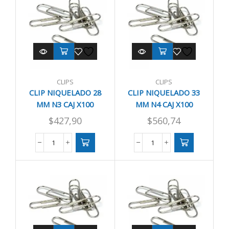
MM
MM
N6
N8
CAJ
CAJ
X50
X50
cantidad
cantidad
CLIPS
CLIPS
CLIP NIQUELADO 28
CLIP NIQUELADO 33
MM N3 CAJ X100
MM N4 CAJ X100
$
427,90
$
560,74
CLIP
CLIP
NIQUELADO
NIQUELADO
28
33
MM
MM
N3
N4
CAJ
CAJ
X100
X100
cantidad
cantidad