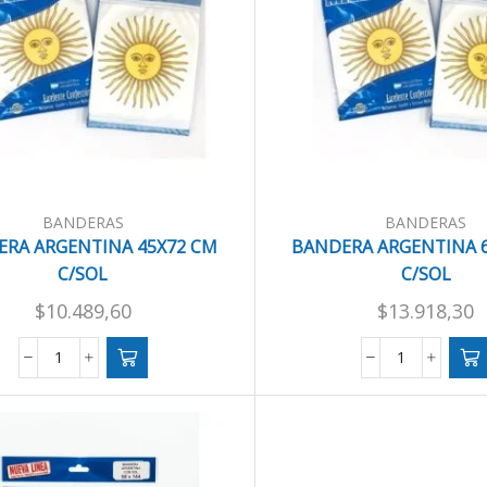
BANDERAS
BANDERAS
ERA ARGENTINA 45X72 CM
BANDERA ARGENTINA 
C/SOL
C/SOL
$
10.489,60
$
13.918,30
BANDERA
BANDERA
ARGENTINA
ARGENTINA
45X72
60X96
CM
CM
C/SOL
C/SOL
cantidad
cantidad