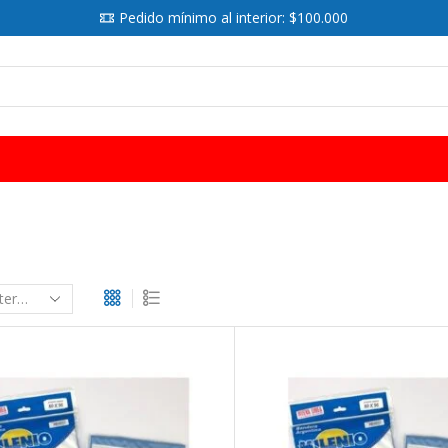
Pedido mínimo al interior: $100.000
SEARCH
INPUT