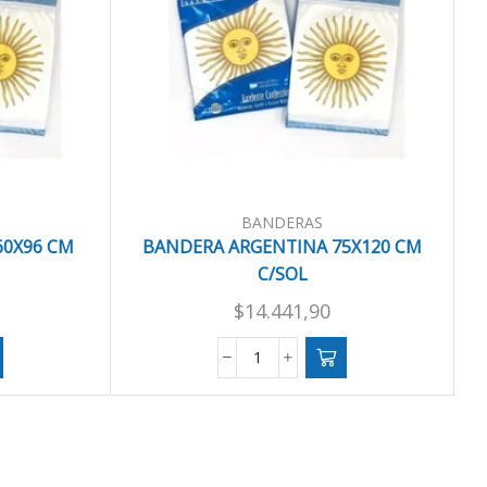
BANDERAS
60X96 CM
BANDERA ARGENTINA 75X120 CM
C/SOL
$
14.441,90
BANDERA
ARGENTINA
75X120
CM
C/SOL
cantidad