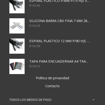
ESPIRAL PLASTICO 9 MM P/75 HJS X50X2400
$
143,86
SILICONA BARRA CBX FINA 7 MM 28 CM
$
144,38
ESPIRAL PLASTICO 12 MM P/90 HJS X50X1500
$
160,98
TAPA PARA ENCUADERNAR A4 TRANSP x50x500
$
236,54
Política de privacidad
Contacto
TODOS LOS MEDIOS DE PAGO