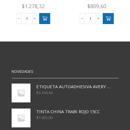
$
1.278,32
$
809,60
CLIP
CLIP
METALICO
NIQUELADO
SKYCOLOR
45
75
MM
MM
N6
N8
CAJ
CAJ
X50
X50
cantidad
cantidad
NOVEDADES
ETIQUETA AUTOADHESIVA AVERY 3026 30H 20 X 70
$
3.344,44
TINTA CHINA TRABI ROJO 15CC
$
1.655,00