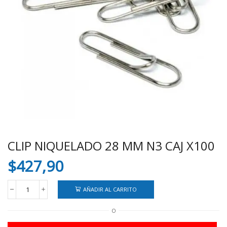
CLIP NIQUELADO 28 MM N3 CAJ X100
$
427,90
AÑADIR AL CARRITO
CLIP
NIQUELADO
O
28
MM