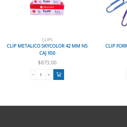
CLIPS
CLIP METALICO SKYCOLOR 42 MM N5
CLIP FOR
CAJ X50
$
873,00
CLIP
METALICO
SKYCOLOR
42
MM
N5
CAJ
X50
cantidad