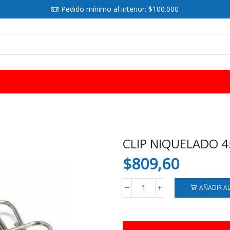
Pedido mínimo al interior: $100.000
SEARCH
INPUT
CLIP NIQUELADO 4
$
809,60
AÑADIR A
CLIP
NIQUELADO
45
MM