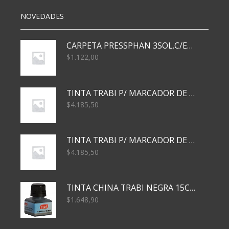
NOVEDADES
CARPETA PRESSPHAN 3SOL.C/ELAST MARRON A4 P01A
$
1.122,00
TINTA TRABI P/ MARCADOR DE PIZARRA x30ml AZUL
$
4.185,50
TINTA TRABI P/ MARCADOR DE PIZARRA x30ml ROJO
$
4.185,50
TINTA CHINA TRABI NEGRA 15CC TR3460
$
1.648,90