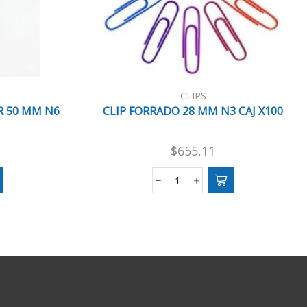
CLIPS
R 50 MM N6
CLIP FORRADO 28 MM N3 CAJ X100
$
655,11
CLIP
FORRADO
28
MM
N3
CAJ
X100
cantidad