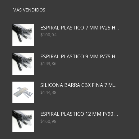
MÁS VENDIDOS
ESPIRAL PLASTICO 7 MM P/25 HJS X50x3000
$
100,04
ESPIRAL PLASTICO 9 MM P/75 HJS X50X2400
$
143,86
SILICONA BARRA CBX FINA 7 MM 28 CM
$
144,38
ESPIRAL PLASTICO 12 MM P/90 HJS X50X1500
$
160,98