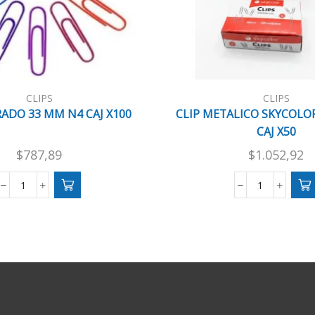
CLIPS
CLIPS
RADO 33 MM N4 CAJ X100
CLIP METALICO SKYCOLO
CAJ X50
$
787,89
$
1.052,92
CLIP
CLIP
FORRADO
METALICO
33
SKYCOLOR
MM
50
N4
MM
CAJ
N6
X100
CAJ
cantidad
X50
cantidad