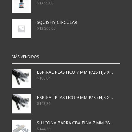
$
1.655,00
SQUISHY CIRCULAR
$
13.500,00
MÁS VENDIDOS
ESPIRAL PLASTICO 7 MM P/25 HJS X50x3000
$
100,04
ESPIRAL PLASTICO 9 MM P/75 HJS X50X2400
$
143,86
SILICONA BARRA CBX FINA 7 MM 28 CM
$
144,38