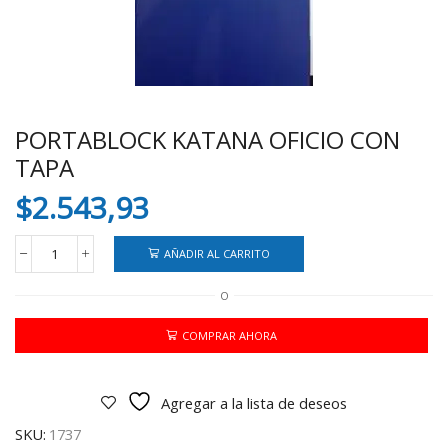
PORTABLOCK KATANA OFICIO CON
TAPA
$
2.543,93
AÑADIR AL CARRITO
PORTABLOCK
KATANA
O
OFICIO
CON
TAPA
COMPRAR AHORA
cantidad
Agregar a la lista de deseos
SKU:
1737