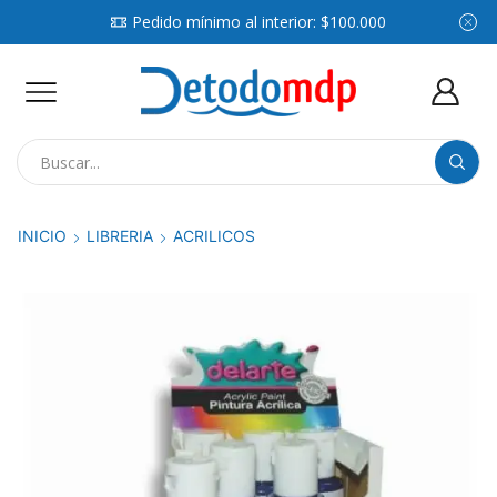
Pedido mínimo al interior: $100.000
Search
input
INICIO
LIBRERIA
ACRILICOS