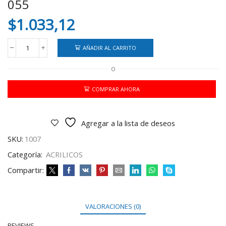
055
$
1.033,12
AÑADIR AL CARRITO
ACRILICO
DELARTE
O
50
ML
CARAMELO
COMPRAR AHORA
055
cantidad
Agregar a la lista de deseos
SKU:
1007
Categoría:
ACRILICOS
Compartir:
VALORACIONES (0)
REVIEWS