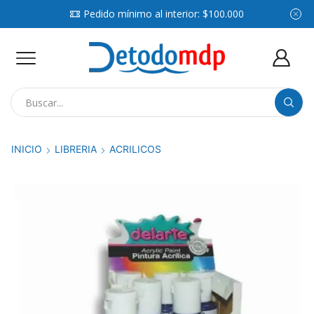
Pedido mínimo al interior: $100.000
Search
input
INICIO
LIBRERIA
ACRILICOS