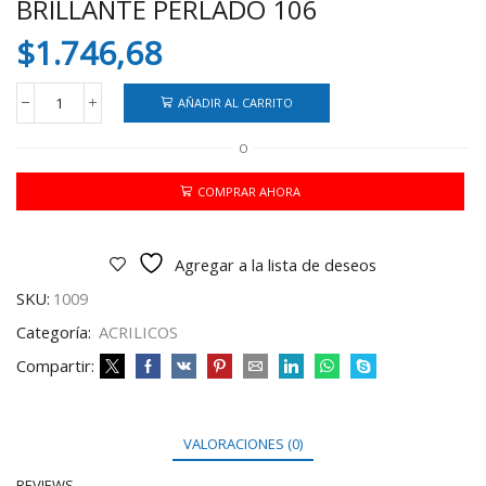
BRILLANTE PERLADO 106
$
1.746,68
AÑADIR AL CARRITO
ACRILICO
DELARTE
O
50
ML
ORO
COMPRAR AHORA
BRILLANTE
PERLADO
106
Agregar a la lista de deseos
cantidad
SKU:
1009
Categoría:
ACRILICOS
Compartir:
VALORACIONES (0)
REVIEWS