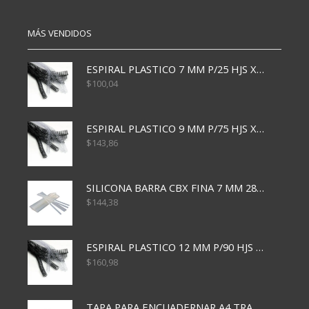
MÁS VENDIDOS
ESPIRAL PLASTICO 7 MM P/25 HJS X50x3000
$
100,04
ESPIRAL PLASTICO 9 MM P/75 HJS X50X2400
$
143,86
SILICONA BARRA CBX FINA 7 MM 28 CM
$
144,38
ESPIRAL PLASTICO 12 MM P/90 HJS X50X1500
$
160,98
TAPA PARA ENCUADERNAR A4 TRANSP x50x500