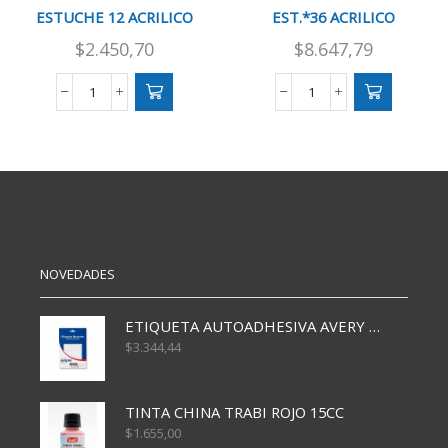
ESTUCHE 12 ACRILICO
EST.*36 ACRILICO
$
2.450,70
$
8.647,79
ACUARELAS
ACUARELAS
FILGO
FILGO
PINTO
PINTO
ESTUCHE
EST.*36
12
ACRILICO
ACRILICO
cantidad
cantidad
NOVEDADES
ETIQUETA AUTOADHESIVA AVERY 3026 30H 20 X 70
$
3.344,44
TINTA CHINA TRABI ROJO 15CC
$
1.655,00