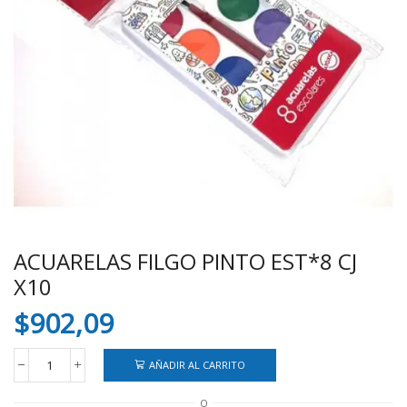
ACUARELAS FILGO PINTO EST*8 CJ
X10
$
902,09
AÑADIR AL CARRITO
ACUARELAS
FILGO
O
PINTO