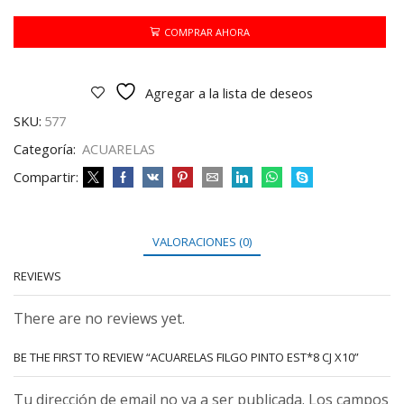
EST*8
CJ
COMPRAR AHORA
X10
cantidad
Agregar a la lista de deseos
SKU:
577
Categoría:
ACUARELAS
Compartir:
VALORACIONES (0)
REVIEWS
There are no reviews yet.
BE THE FIRST TO REVIEW “ACUARELAS FILGO PINTO EST*8 CJ X10”
Tu dirección de email no va a ser publicada. Los campos