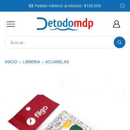
Pedido mínimo al interior: $100.000
Search
input
INICIO
LIBRERIA
ACUARELAS