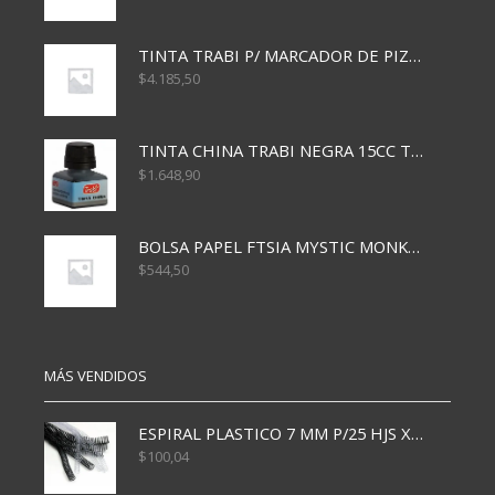
TINTA TRABI P/ MARCADOR DE PIZARRA x30ml ROJO
$
4.185,50
TINTA CHINA TRABI NEGRA 15CC TR3460
$
1.648,90
BOLSA PAPEL FTSIA MYSTIC MONKEY 14/08/20
$
544,50
MÁS VENDIDOS
ESPIRAL PLASTICO 7 MM P/25 HJS X50x3000
$
100,04