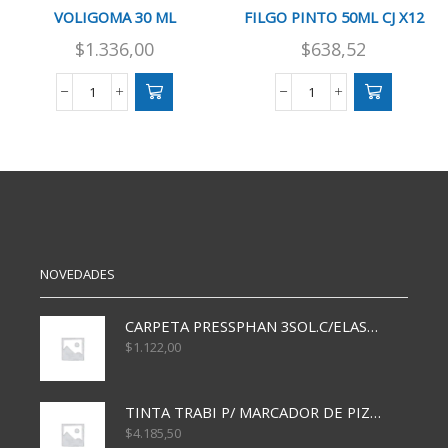
VOLIGOMA 30 ML
FILGO PINTO 50ML CJ X12
$
1.336,00
$
638,52
ADHESIVO
ADHESIVO
SINTETICO
SINTETICO
VOLIGOMA
FILGO
30
PINTO
ML
50ML
cantidad
CJ
X12
cantidad
NOVEDADES
CARPETA PRESSPHAN 3SOL.C/ELAST MARRON A4 P01A
$
1.122,00
TINTA TRABI P/ MARCADOR DE PIZARRA x30ml AZUL
$
4.185,50