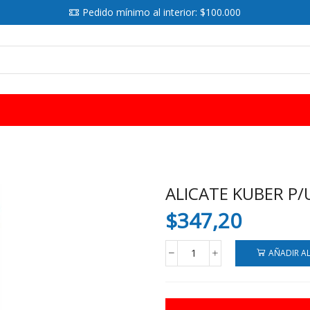
Pedido mínimo al interior: $100.000
SEARCH
INPUT
ALICATE KUBER P/
$
347,20
AÑADIR A
ALICATE
KUBER
P/U?
AS