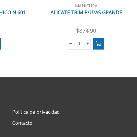
MANICURA
HICO N 601
ALICATE TRIM P/U?AS GRANDE
$
874,90
ALICATE
TRIM
P/U?
AS
GRANDE
cantidad
Política de privacidad
Contacto