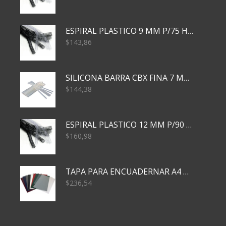
ESPIRAL PLASTICO 9 MM P/75 HJS X50X2400
$
143,86
SILICONA BARRA CBX FINA 7 MM 28 CM
$
144,38
ESPIRAL PLASTICO 12 MM P/90 HJS X50X1500
$
160,98
TAPA PARA ENCUADERNAR A4 TRANSP x50x500
$
236,54