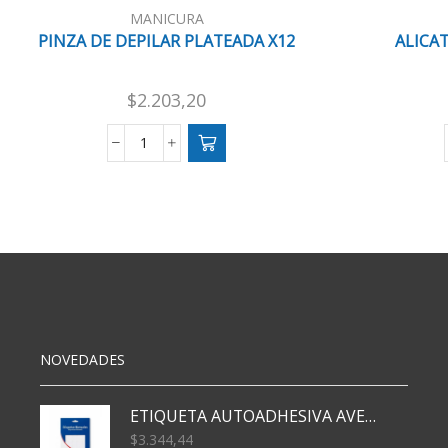
MANICURA
PINZA DE DEPILAR PLATEADA X12
ALICAT
$
2.203,20
PINZA
DE
DEPILAR
PLATEADA
X12
cantidad
NOVEDADES
ETIQUETA AUTOADHESIVA AVERY 3026 30H 20 X 70
$
3.344,44