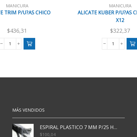
MANICURA
MANICURA
E TRIM P/U?AS CHICO
ALICATE KUBER P/U?AS C
X12
$
436,31
$
322,37
ALICATE
ALICATE
TRIM
KUBER
P/U?
P/U?
AS
AS
CHICO
CHICO
cantidad
N
601
X12
cantidad
MÁS VENDIDOS
ESPIRAL PLASTICO 7 MM P/25 HJS X50x3000
$
100,04