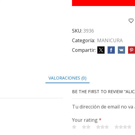
MEDIANO
N
608
X12
cantidad
SKU:
3936
Categoría:
MANICURA
Compartir:
VALORACIONES (0)
BE THE FIRST TO REVIEW “ALI
Tu dirección de email no va
Your rating
*