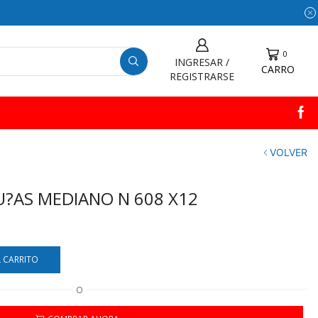
0
INGRESAR /
CARRO
REGISTRARSE
VOLVER
U?AS MEDIANO N 608 X12
L CARRITO
O