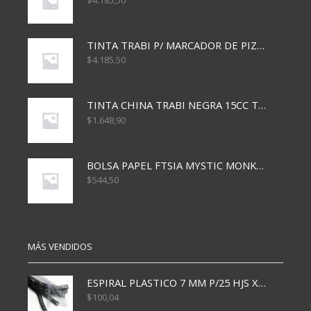
$
4.185,50
TINTA TRABI P/ MARCADOR DE PIZARRA x30ml ROJO
$
4.185,50
TINTA CHINA TRABI NEGRA 15CC TR3460
$
1.648,90
BOLSA PAPEL FTSIA MYSTIC MONKEY 14/08/20
$
544,50
MÁS VENDIDOS
ESPIRAL PLASTICO 7 MM P/25 HJS X50x3000
$
100,04