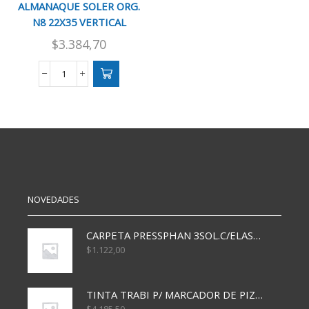
ALMANAQUE SOLER ORG.
N8 22X35 VERTICAL
$
3.384,70
ALMANAQUE
SOLER
ORG.
N8
22X35
VERTICAL
cantidad
NOVEDADES
CARPETA PRESSPHAN 3SOL.C/ELAST MARRON A4 P01A
$
1.122,00
TINTA TRABI P/ MARCADOR DE PIZARRA x30ml AZUL