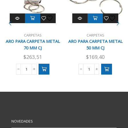
CARPETAS
CARPETAS
ARO PARA CARPETA METAL
ARO PARA CARPETA METAL
70 MM CJ
50 MM CJ
$
263,51
$
169,40
ARO
ARO
PARA
PARA
CARPETA
CARPETA
METAL
METAL
70
50
MM
MM
CJ
CJ
cantidad
cantidad
NOVEDADES