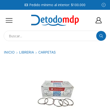
Pedido mínimo al interior: $100.000
Search
input
INICIO
LIBRERIA
CARPETAS