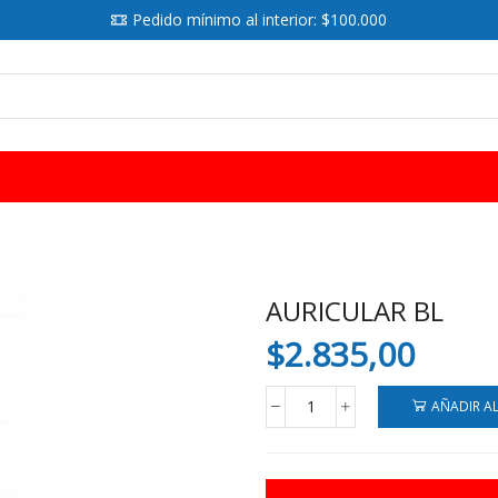
Pedido mínimo al interior: $100.000
SEARCH
INPUT
AURICULAR BL
$
2.835,00
AÑADIR A
AURICULAR
BL
cantidad