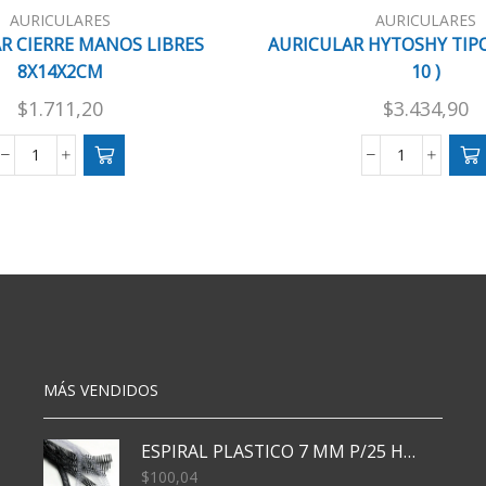
AURICULARES
AURICULARES
R CIERRE MANOS LIBRES
AURICULAR HYTOSHY TIPO C
8X14X2CM
10 )
$
1.711,20
$
3.434,90
AURICULAR
AURICULAR
CIERRE
HYTOSHY
MANOS
TIPO
LIBRES
C
8X14X2CM
e/Cj
cantidad
(
EA-
10
)
cantidad
MÁS VENDIDOS
ESPIRAL PLASTICO 7 MM P/25 HJS X50x3000
$
100,04