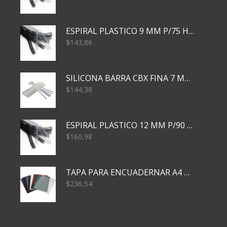
ESPIRAL PLASTICO 9 MM P/75 HJS X50X2400
$
143,86
SILICONA BARRA CBX FINA 7 MM 28 CM
$
144,38
ESPIRAL PLASTICO 12 MM P/90 HJS X50X1500
$
160,98
TAPA PARA ENCUADERNAR A4 TRANSP x50x500
$
236,54