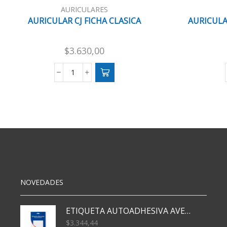
AURICULARES
AURICULAR CJ FICHA CLASICA
AURICULA
$
3.630,00
AURICULAR
CJ
FICHA
CLASICA
cantidad
NOVEDADES
ETIQUETA AUTOADHESIVA AVERY 3026 30H 20 X 70
$
3.344,44