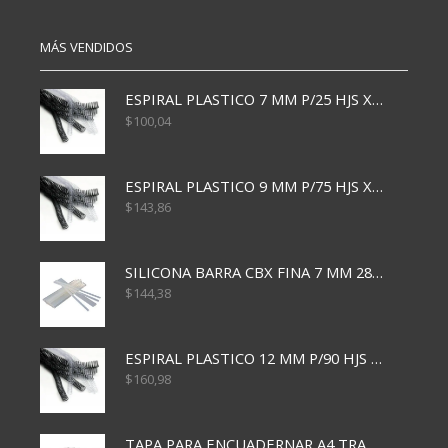
MÁS VENDIDOS
ESPIRAL PLASTICO 7 MM P/25 HJS X50x3000
$
100,04
ESPIRAL PLASTICO 9 MM P/75 HJS X50X2400
$
143,86
SILICONA BARRA CBX FINA 7 MM 28 CM
$
144,38
ESPIRAL PLASTICO 12 MM P/90 HJS X50X1500
$
160,98
TAPA PARA ENCUADERNAR A4 TRANSP x50x500