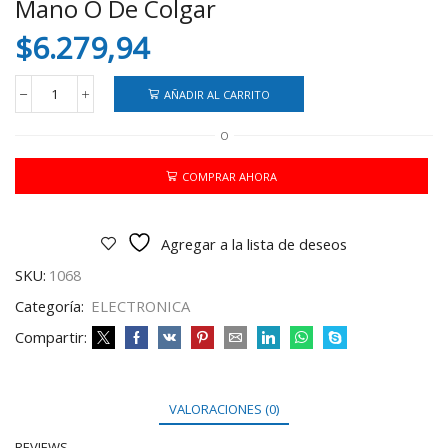
Mano O De Colgar
$
6.279,94
AÑADIR AL CARRITO
Balanza
Romana
O
50
Kg
Pit?
COMPRAR AHORA
n
De
Mano
Agregar a la lista de deseos
O
De
SKU:
1068
Colgar
cantidad
Categoría:
ELECTRONICA
Compartir:
VALORACIONES (0)
REVIEWS