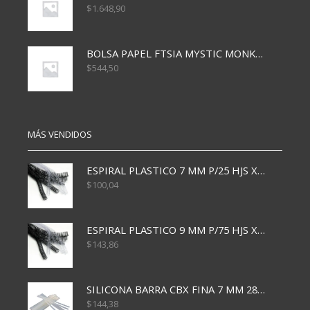
$
1.648,90
BOLSA PAPEL FTSIA MYSTIC MONKEY 14/08/20
$
544,50
MÁS VENDIDOS
ESPIRAL PLASTICO 7 MM P/25 HJS X50x3000
$
100,04
ESPIRAL PLASTICO 9 MM P/75 HJS X50X2400
$
143,86
SILICONA BARRA CBX FINA 7 MM 28 CM
$
144,38