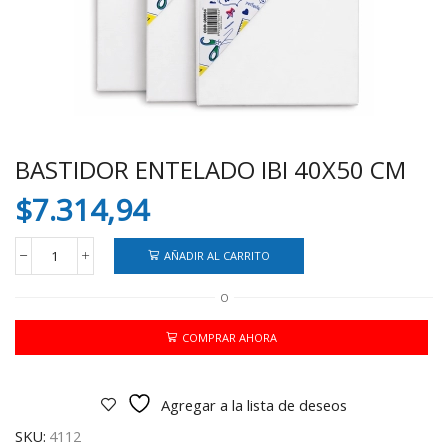
BASTIDOR ENTELADO IBI 40X50 CM
$
7.314,94
AÑADIR AL CARRITO
BASTIDOR
ENTELADO
O
IBI
40X50
CM
COMPRAR AHORA
cantidad
Agregar a la lista de deseos
SKU:
4112