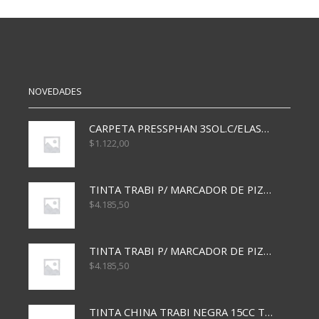
24X30
30X30
CM
CM
cantidad
cantidad
NOVEDADES
CARPETA PRESSPHAN 3SOL.C/ELAST MARRON A4 P01A
$
1.122,00
TINTA TRABI P/ MARCADOR DE PIZARRA x30ml AZUL
$
4.185,50
TINTA TRABI P/ MARCADOR DE PIZARRA x30ml ROJO
$
4.185,50
TINTA CHINA TRABI NEGRA 15CC TR3460