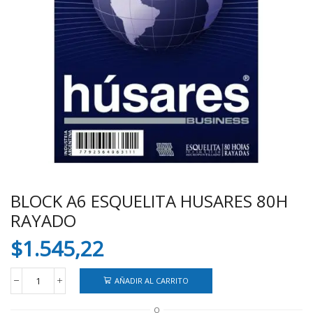
BLOCK A6 ESQUELITA HUSARES 80H
RAYADO
$
1.545,22
AÑADIR AL CARRITO
BLOCK
A6
O
ESQUELITA