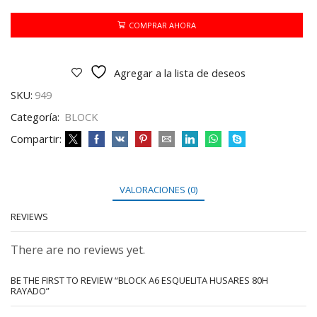
HUSARES
80H
COMPRAR AHORA
RAYADO
cantidad
Agregar a la lista de deseos
SKU:
949
Categoría:
BLOCK
Compartir:
VALORACIONES (0)
REVIEWS
There are no reviews yet.
BE THE FIRST TO REVIEW “BLOCK A6 ESQUELITA HUSARES 80H
RAYADO”