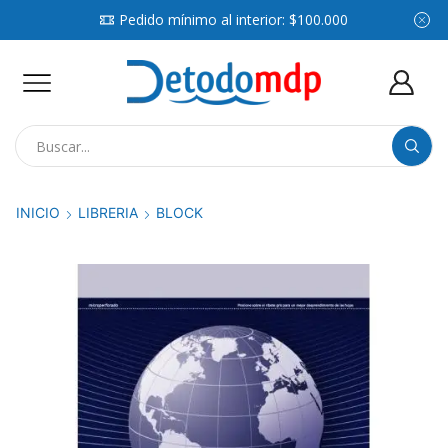
Pedido mínimo al interior: $100.000
Search
input
INICIO
LIBRERIA
BLOCK