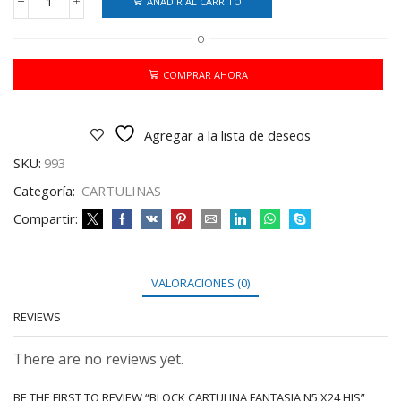
AÑADIR AL CARRITO
BLOCK
CARTULINA
O
FANTASIA
N5
X24
COMPRAR AHORA
HJS
cantidad
Agregar a la lista de deseos
SKU:
993
Categoría:
CARTULINAS
Compartir:
VALORACIONES (0)
REVIEWS
There are no reviews yet.
BE THE FIRST TO REVIEW “BLOCK CARTULINA FANTASIA N5 X24 HJS”