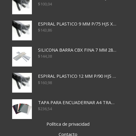
$
100,04
ESPIRAL PLASTICO 9 MM P/75 HJS X50X2400
$
143,86
SILICONA BARRA CBX FINA 7 MM 28 CM
$
144,38
ESPIRAL PLASTICO 12 MM P/90 HJS X50X1500
$
160,98
TAPA PARA ENCUADERNAR A4 TRANSP x50x500
$
236,54
Política de privacidad
Contacto