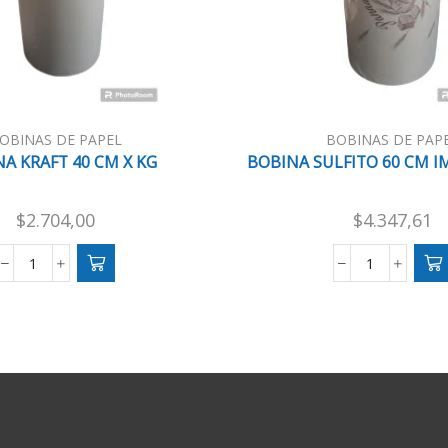
OBINAS DE PAPEL
BOBINAS DE PAP
A KRAFT 40 CM X KG
BOBINA SULFITO 60 CM I
$
2.704,00
$
4.347,61
BOBINA
BOBINA
KRAFT
SULFITO
40
60
CM
CM
X
IMPRESA
KG
X
cantidad
KG
cantidad