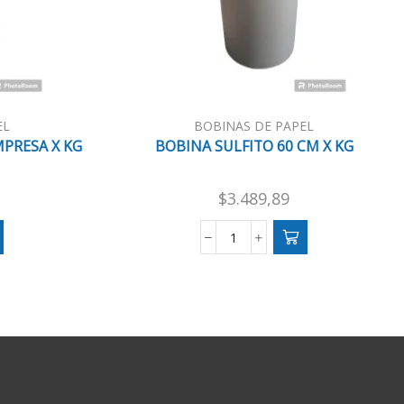
EL
BOBINAS DE PAPEL
MPRESA X KG
BOBINA SULFITO 60 CM X KG
$
3.489,89
BOBINA
SULFITO
60
CM
X
KG
cantidad