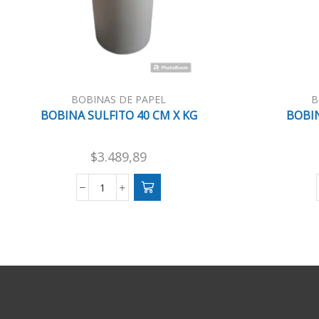
BOBINAS DE PAPEL
B
BOBINA SULFITO 40 CM X KG
BOBIN
$
3.489,89
BOBINA
SULFITO
40
CM
X
KG
cantidad