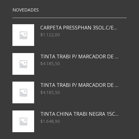
NOVEDADES
CARPETA PRESSPHAN 3SOL.C/ELAST MARRON A4 P01A
$
1.122,00
TINTA TRABI P/ MARCADOR DE PIZARRA x30ml AZUL
$
4.185,50
TINTA TRABI P/ MARCADOR DE PIZARRA x30ml ROJO
$
4.185,50
TINTA CHINA TRABI NEGRA 15CC TR3460
$
1.648,90