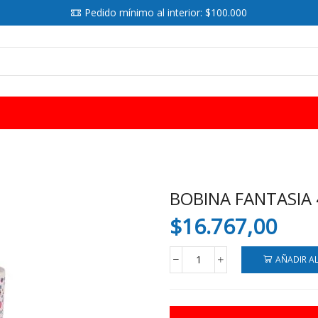
Pedido mínimo al interior: $100.000
SEARCH
INPUT
BOBINA FANTASIA
$
16.767,00
AÑADIR A
BOBINA
FANTASIA
40
CM