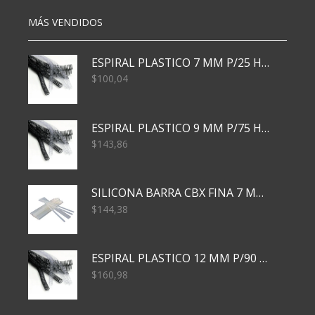
MÁS VENDIDOS
ESPIRAL PLASTICO 7 MM P/25 HJS X50x3000
$
100,04
ESPIRAL PLASTICO 9 MM P/75 HJS X50X2400
$
143,86
SILICONA BARRA CBX FINA 7 MM 28 CM
$
144,38
ESPIRAL PLASTICO 12 MM P/90 HJS X50X1500
$
160,98