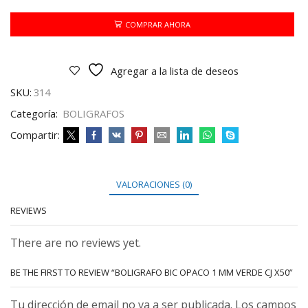
1
MM
COMPRAR AHORA
VERDE
CJ
X50
Agregar a la lista de deseos
cantidad
SKU:
314
Categoría:
BOLIGRAFOS
Compartir:
VALORACIONES (0)
REVIEWS
There are no reviews yet.
BE THE FIRST TO REVIEW “BOLIGRAFO BIC OPACO 1 MM VERDE CJ X50”
Tu dirección de email no va a ser publicada. Los campos