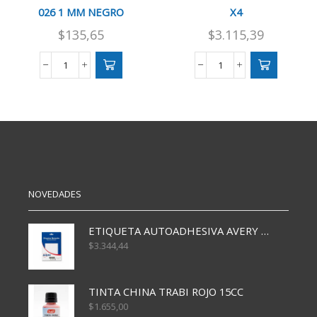
026 1 MM NEGRO
X4
$
135,65
$
3.115,39
BOLIGRAFO
BOLIGRAFO
FILGO
FILGO
STICK
GEL
026
POP
1
X4
MM
cantidad
NEGRO
cantidad
NOVEDADES
ETIQUETA AUTOADHESIVA AVERY 3026 30H 20 X 70
$
3.344,44
TINTA CHINA TRABI ROJO 15CC
$
1.655,00