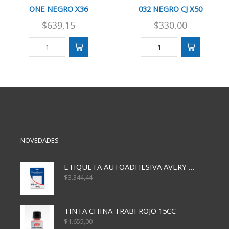
ONE NEGRO X36
032 NEGRO CJ X50
$
639,15
$
330,00
BOLIGRAFO
BOLIGRAFO
RETRAC.FILGO
FABER
ONE
TRILUX
NEGRO
032
X36
NEGRO
cantidad
CJ
X50
cantidad
NOVEDADES
ETIQUETA AUTOADHESIVA AVERY 3026 30H 20 X 70
$
3.344,44
TINTA CHINA TRABI ROJO 15CC
$
1.655,00