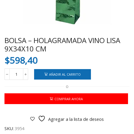
BOLSA – HOLAGRAMADA VINO LISA
9X34X10 CM
$
598,40
AÑADIR AL CARRITO
BOLSA
-
O
HOLAGRAMADA
VINO
LISA
COMPRAR AHORA
9X34X10
CM
cantidad
Agregar a la lista de deseos
SKU:
3954