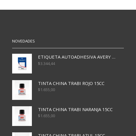
12X19
14X20
CM
CM
cantidad
(3461)
cantidad
NOVEDADES
ETIQUETA AUTOADHESIVA AVERY 3026 30H 20 X 70
$
3.344,44
TINTA CHINA TRABI ROJO 15CC
$
1.655,00
TINTA CHINA TRABI NARANJA 15CC
$
1.655,00
TINTA CHINA TRABI AZUL 15CC