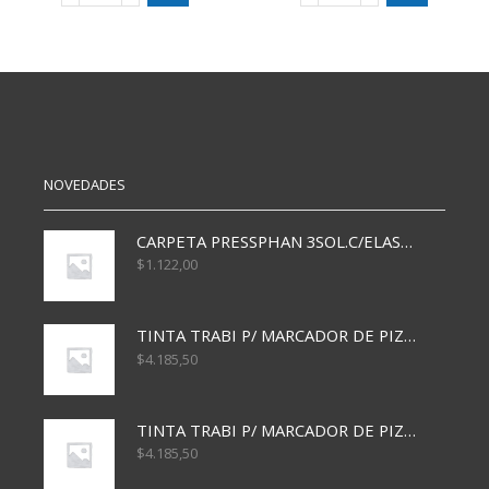
PURPURINA
PURPURINA
CBX
CBX
BLANCO
CELESTE
BL
BL
5
5
PAQ
PAQ
4GRS
4GRS
cantidad
cantidad
NOVEDADES
CARPETA PRESSPHAN 3SOL.C/ELAST MARRON A4 P01A
$
1.122,00
TINTA TRABI P/ MARCADOR DE PIZARRA x30ml AZUL
$
4.185,50
TINTA TRABI P/ MARCADOR DE PIZARRA x30ml ROJO
$
4.185,50