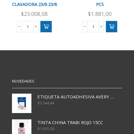
CLAVADORA 23/6 23/8
PCS
$
23.008,08
$
1.881,00
EMGRAMPADORA
BROCHE
CLAVADORA
MIT
23/6
N
23/8
24/6
cantidad
X1000
PCS
cantidad
NOVEDADES
ETIQUETA AUTOADHESIVA AVERY 3026 30H 20 X 70
$
3.344,44
TINTA CHINA TRABI ROJO 15CC
$
1.655,00