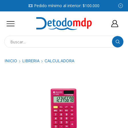
Pedido mínimo al interior: $100.000
Search
input
INICIO
LIBRERIA
CALCULADORA