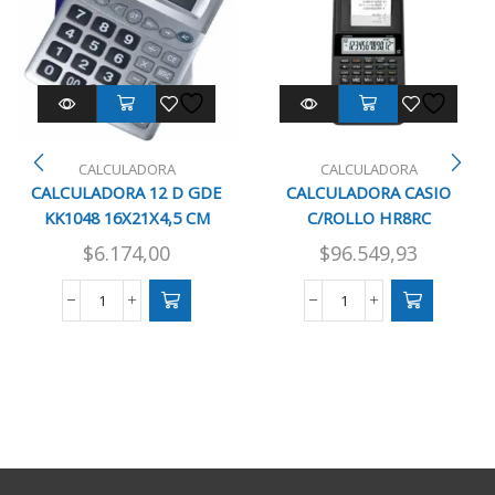
CALCULADORA
CALCULADORA
CALCULADORA 12 D GDE
CALCULADORA CASIO
KK1048 16X21X4,5 CM
C/ROLLO HR8RC
$
6.174,00
$
96.549,93
CALCULADORA
CALCULADORA
12
CASIO
D
C/ROLLO
GDE
HR8RC
KK1048
cantidad
16X21X4,5
CM
cantidad