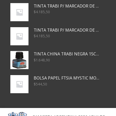
TINTA TRABI P/ MARCADOR DE PIZARRA x30ml AZUL
$
4.185,50
TINTA TRABI P/ MARCADOR DE PIZARRA x30ml ROJO
$
4.185,50
TINTA CHINA TRABI NEGRA 15CC TR3460
$
1.648,90
BOLSA PAPEL FTSIA MYSTIC MONKEY 14/08/20
$
544,50