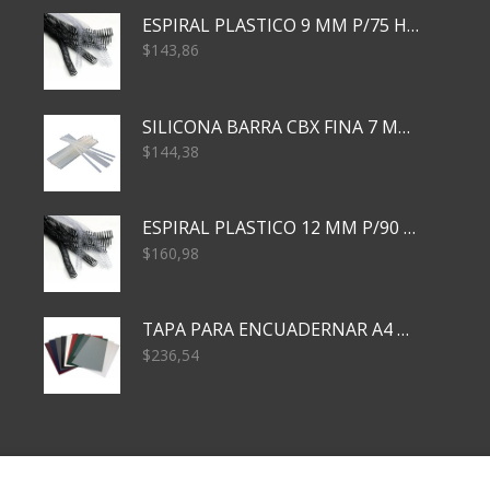
ESPIRAL PLASTICO 9 MM P/75 HJS X50X2400
$
143,86
SILICONA BARRA CBX FINA 7 MM 28 CM
$
144,38
ESPIRAL PLASTICO 12 MM P/90 HJS X50X1500
$
160,98
TAPA PARA ENCUADERNAR A4 TRANSP x50x500
$
236,54