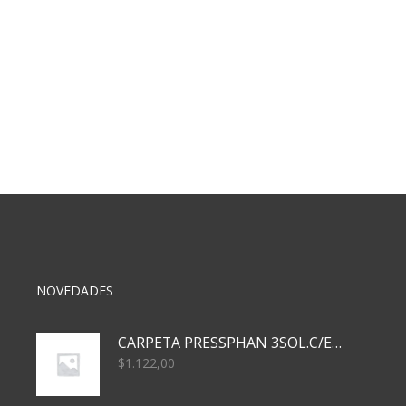
NOVEDADES
CARPETA PRESSPHAN 3SOL.C/ELAST MARRON A4 P01A
$
1.122,00