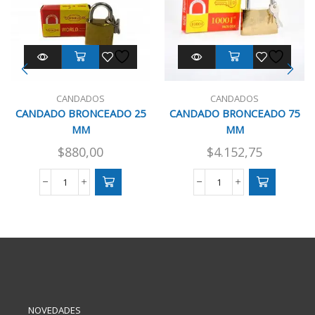
CANDADOS
CANDADOS
CANDADO BRONCEADO 25
CANDADO BRONCEADO 75
MM
MM
$
880,00
$
4.152,75
CANDADO
CANDADO
BRONCEADO
BRONCEADO
25
75
MM
MM
cantidad
cantidad
NOVEDADES