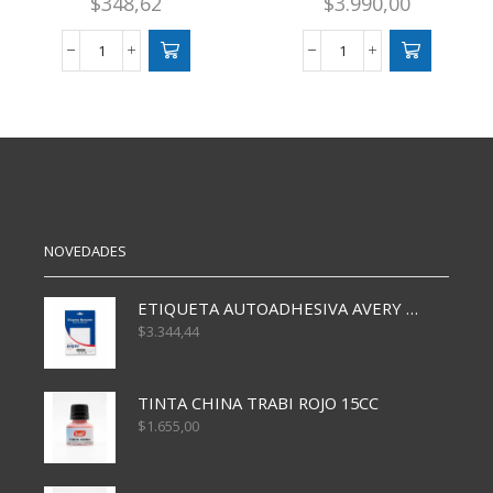
$
348,62
$
3.990,00
CARPETA
CARPETA
CARATULA
N3
A4
ESCOLAR
240
PERSONAJES
GRS
cantidad
AMARILLA
cantidad
NOVEDADES
ETIQUETA AUTOADHESIVA AVERY 3026 30H 20 X 70
$
3.344,44
TINTA CHINA TRABI ROJO 15CC
$
1.655,00