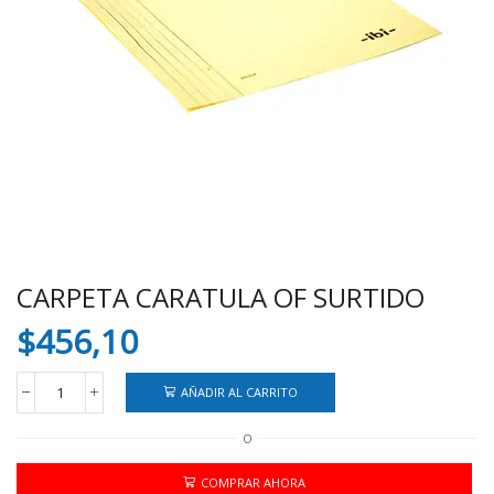
CARPETA CARATULA OF SURTIDO
$
456,10
AÑADIR AL CARRITO
CARPETA
CARATULA
O
OF
SURTIDO
cantidad
COMPRAR AHORA