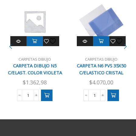
CARPETAS DIBUJO
CARPETAS DIBUJO
CARPETA DIBUJO N5
CARPETA N6 PVS 35X50
C/ELAST. COLOR VIOLETA
C/ELASTICO CRISTAL
$
1.362,98
$
4.070,00
CARPETA
CARPETA
DIBUJO
N6
N5
PVS
C/ELAST.
35X50
COLOR
C/ELASTICO
VIOLETA
CRISTAL
cantidad
cantidad