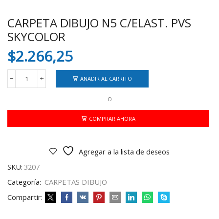
CARPETA DIBUJO N5 C/ELAST. PVS
SKYCOLOR
$
2.266,25
AÑADIR AL CARRITO
CARPETA
DIBUJO
O
N5
C/ELAST.
PVS
COMPRAR AHORA
SKYCOLOR
cantidad
Agregar a la lista de deseos
SKU:
3207
Categoría:
CARPETAS DIBUJO
Compartir: