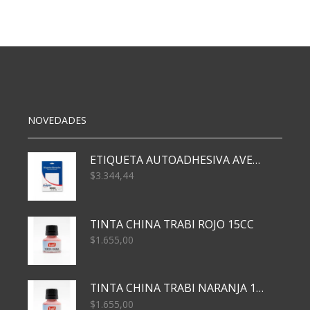
N5
C/ELAST.
COLOR
CELESTE
cantidad
NOVEDADES
ETIQUETA AUTOADHESIVA AVERY 3026 30H 20 X 70
$
3.344,44
TINTA CHINA TRABI ROJO 15CC
$
1.655,00
TINTA CHINA TRABI NARANJA 15CC
$
1.655,00