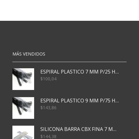
N5
N5
C/ELAST.
C/ELAST.
COLOR
COLOR
VERDE
VERDE
cantidad
CLARO
cantidad
MÁS VENDIDOS
ESPIRAL PLASTICO 7 MM P/25 HJS X50x3000
$
100,04
ESPIRAL PLASTICO 9 MM P/75 HJS X50X2400
$
143,86
SILICONA BARRA CBX FINA 7 MM 28 CM
$
144,38