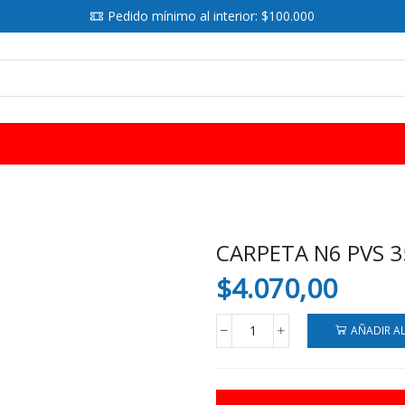
Pedido mínimo al interior: $100.000
SEARCH
INPUT
CARPETA N6 PVS 3
$
4.070,00
AÑADIR A
CARPETA
N6
PVS
35X50