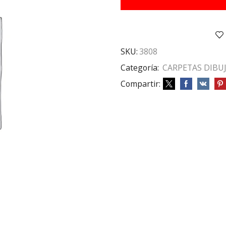
C/ELASTICO
CELESTE
PASTEL
cantidad
SKU:
3808
Categoría:
CARPETAS DIBU
Compartir: