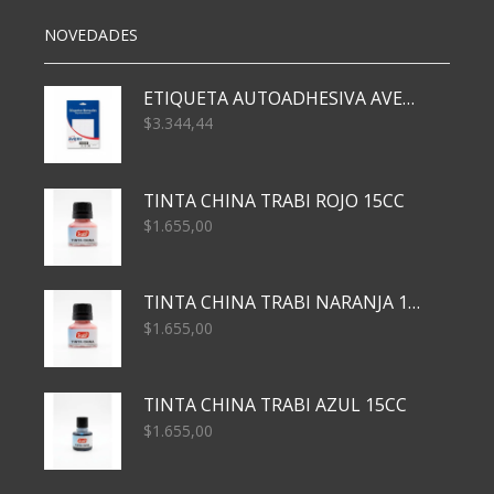
NOVEDADES
ETIQUETA AUTOADHESIVA AVERY 3026 30H 20 X 70
$
3.344,44
TINTA CHINA TRABI ROJO 15CC
$
1.655,00
TINTA CHINA TRABI NARANJA 15CC
$
1.655,00
TINTA CHINA TRABI AZUL 15CC
$
1.655,00