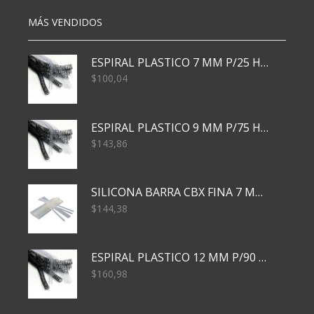
MÁS VENDIDOS
ESPIRAL PLASTICO 7 MM P/25 HJS X50x3000
$
100,04
ESPIRAL PLASTICO 9 MM P/75 HJS X50X2400
$
143,86
SILICONA BARRA CBX FINA 7 MM 28 CM
$
144,38
ESPIRAL PLASTICO 12 MM P/90 HJS X50X1500
$
160,98