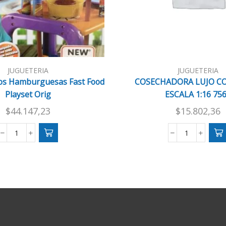
JUGUETERIA
JUGUETERIA
os Hamburguesas Fast Food
COSECHADORA LUJO C
Playset Orig
ESCALA 1:16 75
$
44.147,23
$
15.802,36
Carro
COSECHAD
Panchos
LUJO
Hamburguesas
COLECCIO
Fast
ESCALA
Food
1:16
Playset
7566
Orig
cantidad
cantidad