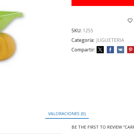
Resistente
Art
549
cantidad
SKU:
1255
Categoría:
JUGUETERIA
Compartir:
VALORACIONES (0)
BE THE FIRST TO REVIEW “CAR