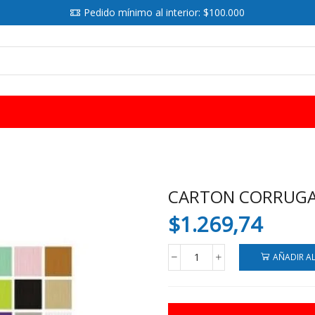
Pedido mínimo al interior: $100.000
SEARCH
INPUT
CARTON CORRUGA
$
1.269,74
AÑADIR A
CARTON
CORRUGADO
CARPEL
VERDE