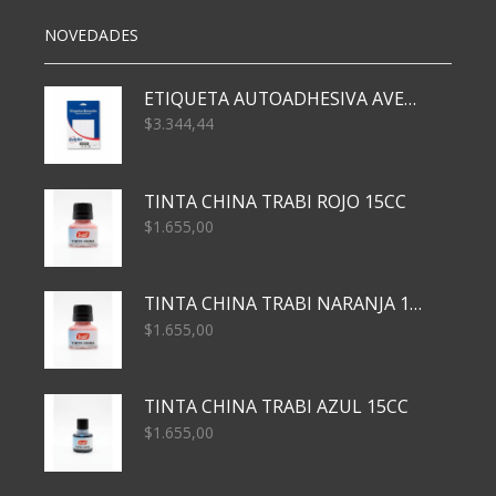
NOVEDADES
ETIQUETA AUTOADHESIVA AVERY 3026 30H 20 X 70
$
3.344,44
TINTA CHINA TRABI ROJO 15CC
$
1.655,00
TINTA CHINA TRABI NARANJA 15CC
$
1.655,00
TINTA CHINA TRABI AZUL 15CC
$
1.655,00