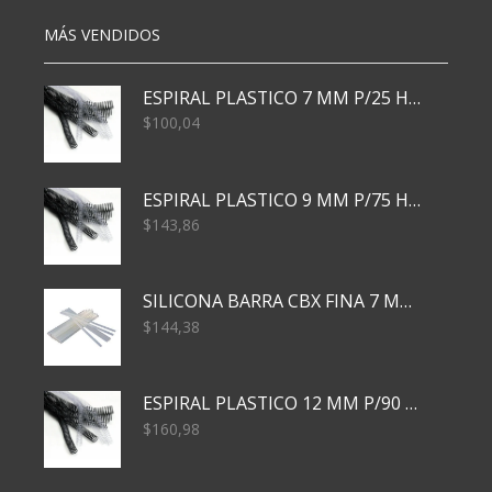
MÁS VENDIDOS
ESPIRAL PLASTICO 7 MM P/25 HJS X50x3000
$
100,04
ESPIRAL PLASTICO 9 MM P/75 HJS X50X2400
$
143,86
SILICONA BARRA CBX FINA 7 MM 28 CM
$
144,38
ESPIRAL PLASTICO 12 MM P/90 HJS X50X1500
$
160,98