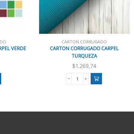
ADO
CARTON CORRUGADO
PEL VERDE
CARTON CORRUGADO CARPEL
TURQUEZA
$
1.269,74
CARTON
O
CORRUGADO
CARPEL
TURQUEZA
cantidad