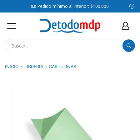
Pedido mínimo al interior: $100.000
Search
input
INICIO
LIBRERIA
CARTULINAS