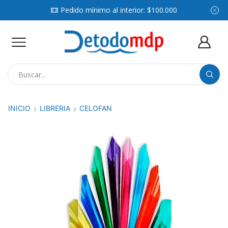
Pedido mínimo al interior: $100.000
Search
input
INICIO
LIBRERIA
CELOFAN