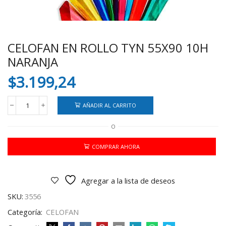
CELOFAN EN ROLLO TYN 55X90 10H
NARANJA
$
3.199,24
AÑADIR AL CARRITO
CELOFAN
EN
O
ROLLO
TYN
55X90
COMPRAR AHORA
10H
NARANJA
cantidad
Agregar a la lista de deseos
SKU:
3556
Categoría:
CELOFAN