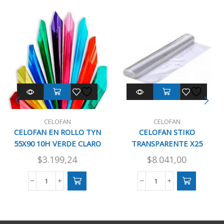
CELOFAN
CELOFAN
CELOFAN EN ROLLO TYN
CELOFAN STIKO
55X90 10H VERDE CLARO
TRANSPARENTE X25
$
3.199,24
$
8.041,00
CELOFAN
CELOFAN
EN
STIKO
ROLLO
TRANSPARENTE
TYN
X25
55X90
cantidad