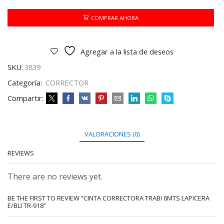
6MTS
LAPICERA
COMPRAR AHORA
E/BLI
TR-
918
Agregar a la lista de deseos
cantidad
SKU:
3839
Categoría:
CORRECTOR
Compartir:
VALORACIONES (0)
REVIEWS
There are no reviews yet.
BE THE FIRST TO REVIEW “CINTA CORRECTORA TRABI 6MTS LAPICERA
E/BLI TR-918”