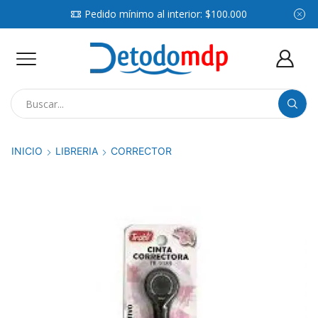
Pedido mínimo al interior: $100.000
Search
input
INICIO
LIBRERIA
CORRECTOR