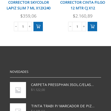
CORRECTOR SKYCOLOR
CORRECTOR CINTA FILGO
LAPIZ SLIM 7 ML X12X240
12 MTR CJ X12
$
359,06
$
2.160,89
CORRECTOR
CORRECTOR
SKYCOLOR
CINTA
LAPIZ
FILGO
SLIM
12
7
MTR
ML
CJ
X12X240
X12
cantidad
cantidad
NOVEDADES
CARPETA PRESSPHAN 3SOL.C/ELAST MARRON A4 P01A
$
1.122,00
TINTA TRABI P/ MARCADOR DE PIZARRA x30ml AZUL