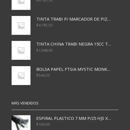
$
4.185,50
TINTA TRABI P/ MARCADOR DE PIZARRA x30ml ROJO
$
4.185,50
TINTA CHINA TRABI NEGRA 15CC TR3460
$
1.648,90
BOLSA PAPEL FTSIA MYSTIC MONKEY 14/08/20
$
544,50
MÁS VENDIDOS
ESPIRAL PLASTICO 7 MM P/25 HJS X50x3000
$
100,04