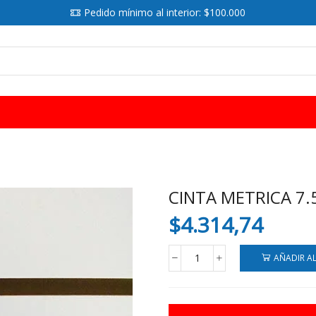
Pedido mínimo al interior: $100.000
SEARCH
INPUT
CINTA METRICA 7.
$
4.314,74
AÑADIR A
CINTA
METRICA
7.5
MTRS