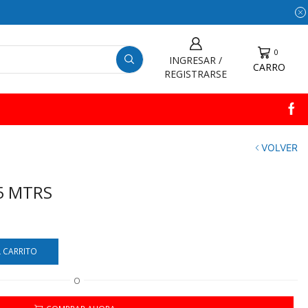
0
INGRESAR /
CARRO
REGISTRARSE
VOLVER
5 MTRS
L CARRITO
O