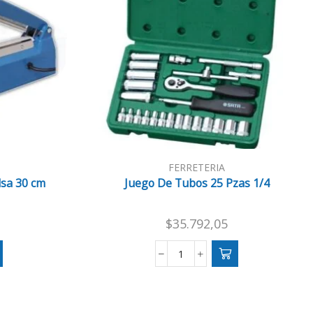
FERRETERIA
lsa 30 cm
Juego De Tubos 25 Pzas 1/4
$
35.792,05
Juego
De
Tubos
25