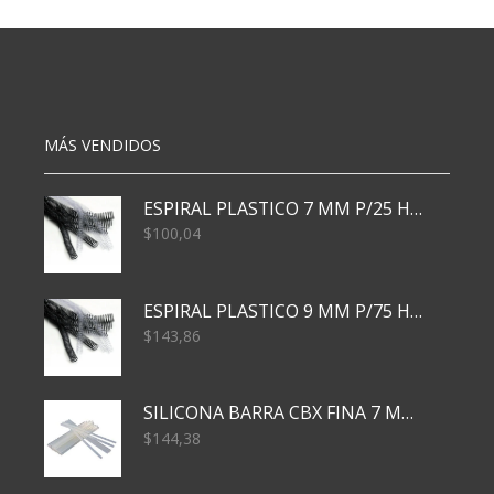
Piezas
cm
Set
C/regulador
1/2
cantidad
Cv
cantidad
MÁS VENDIDOS
ESPIRAL PLASTICO 7 MM P/25 HJS X50x3000
$
100,04
ESPIRAL PLASTICO 9 MM P/75 HJS X50X2400
$
143,86
SILICONA BARRA CBX FINA 7 MM 28 CM
$
144,38