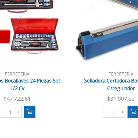
FERRETERIA
FERRETERIA
s Bocallaves 24 Piezas Set
Selladora Cortadora Bo
1/2 Cv
C/regulador
$
47.722,61
$
31.007,22
Juego
Selladora
Tubos
Cortadora
Bocallaves
Bolsa
24
30