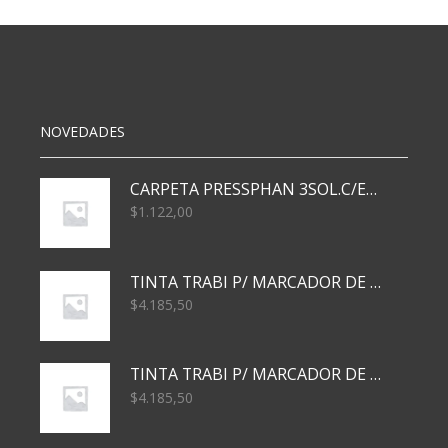
cantidad
NOVEDADES
CARPETA PRESSPHAN 3SOL.C/ELAST MARRON A4 P01A
$
1.122,00
TINTA TRABI P/ MARCADOR DE PIZARRA x30ml AZUL
$
4.185,50
TINTA TRABI P/ MARCADOR DE PIZARRA x30ml ROJO
$
4.185,50