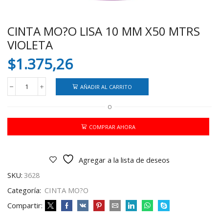
CINTA MO?O LISA 10 MM X50 MTRS
VIOLETA
$
1.375,26
AÑADIR AL CARRITO
CINTA
MO?
O
O
LISA
10
COMPRAR AHORA
MM
X50
MTRS
Agregar a la lista de deseos
VIOLETA
cantidad
SKU:
3628
Categoría:
CINTA MO?O
Compartir: