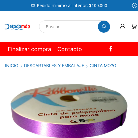
Pedido mínimo al interior: $100.000
SEARCH
INPUT
Finalizar compra
Contacto
INICIO
DESCARTABLES Y EMBALAJE
CINTA MO?O