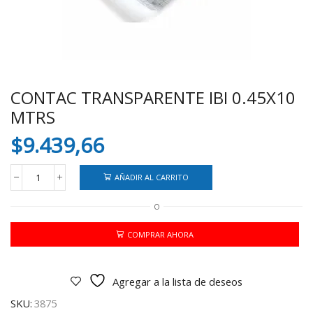
CONTAC TRANSPARENTE IBI 0.45X10
MTRS
$
9.439,66
AÑADIR AL CARRITO
CONTAC
TRANSPARENTE
O
IBI
0.45X10
MTRS
COMPRAR AHORA
cantidad
Agregar a la lista de deseos
SKU:
3875