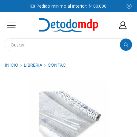
Pedido mínimo al interior: $100.000
Search
input
INICIO
LIBRERIA
CONTAC