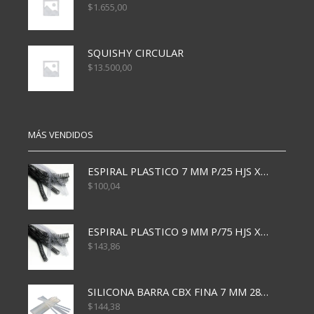
$
1.655,00
SQUISHY CIRCULAR
$
13.500,00
MÁS VENDIDOS
ESPIRAL PLASTICO 7 MM P/25 HJS X50x3000
$
100,04
ESPIRAL PLASTICO 9 MM P/75 HJS X50X2400
$
143,86
SILICONA BARRA CBX FINA 7 MM 28 CM
$
144,38