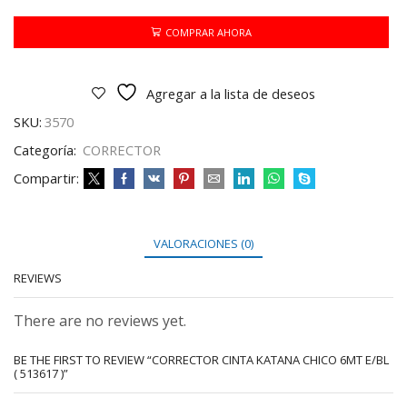
CHICO
6MT
COMPRAR AHORA
e/Bl
(
513617
Agregar a la lista de deseos
)
cantidad
SKU:
3570
Categoría:
CORRECTOR
Compartir:
VALORACIONES (0)
REVIEWS
There are no reviews yet.
BE THE FIRST TO REVIEW “CORRECTOR CINTA KATANA CHICO 6MT E/BL
( 513617 )”