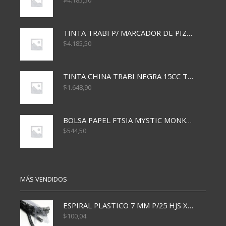
$
4.185,50
TINTA TRABI P/ MARCADOR DE PIZARRA x30ml ROJO
$
4.185,50
TINTA CHINA TRABI NEGRA 15CC TR3460
$
1.648,90
BOLSA PAPEL FTSIA MYSTIC MONKEY 14/08/20
$
544,50
MÁS VENDIDOS
ESPIRAL PLASTICO 7 MM P/25 HJS X50x3000
$
100,04