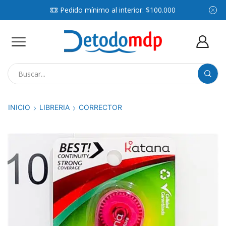
Pedido mínimo al interior: $100.000
Search
input
INICIO
LIBRERIA
CORRECTOR