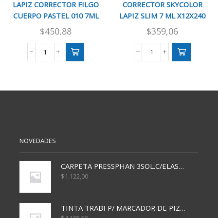
LAPIZ CORRECTOR FILGO
CORRECTOR SKYCOLOR
CUERPO PASTEL 010 7ML
LAPIZ SLIM 7 ML X12X240
CAJ*12
$
450,88
$
359,06
LAPIZ
CORRECTOR
CORRECTOR
SKYCOLOR
FILGO
LAPIZ
CUERPO
SLIM
PASTEL
7
010
ML
7ML
X12X240
CAJ*12
cantidad
cantidad
NOVEDADES
CARPETA PRESSPHAN 3SOL.C/ELAST MARRON A4 P01A
$
1.122,00
TINTA TRABI P/ MARCADOR DE PIZARRA x30ml AZUL