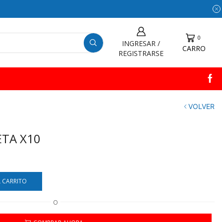
0
INGRESAR /
CARRO
REGISTRARSE
VOLVER
ETA X10
L CARRITO
O