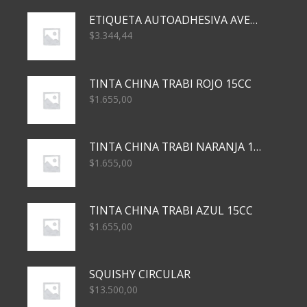
ETIQUETA AUTOADHESIVA AVERY 3026 30H 20 X 70
$
3.344,44
TINTA CHINA TRABI ROJO 15CC
$
1.655,00
TINTA CHINA TRABI NARANJA 15CC
$
1.655,00
TINTA CHINA TRABI AZUL 15CC
$
1.655,00
SQUISHY CIRCULAR
$
13.500,00