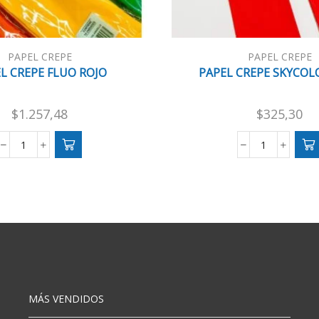
PAPEL CREPE
PAPEL CREPE
L CREPE FLUO ROJO
PAPEL CREPE SKYCOL
$
1.257,48
$
325,30
PAPEL
PAPEL
CREPE
CREPE
FLUO
SKYCOLOR
ROJO
ROJO
cantidad
cantidad
MÁS VENDIDOS