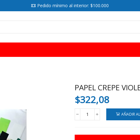
Pedido mínimo al interior: $100.000
SEARCH
INPUT
PAPEL CREPE VIOL
$
322,08
AÑADIR A
PAPEL
CREPE
VIOLETA
X10