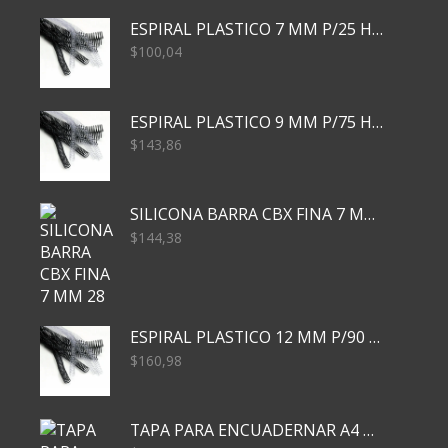
ESPIRAL PLASTICO 7 MM P/25 HJS X50x3000
$
100,04
ESPIRAL PLASTICO 9 MM P/75 HJS X50X2400
$
143,86
SILICONA BARRA CBX FINA 7 MM 28 CM
$
144,38
ESPIRAL PLASTICO 12 MM P/90 HJS X50X1500
$
160,98
TAPA PARA ENCUADERNAR A4 TRANSP x50x500