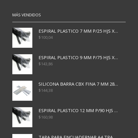
MÁS VENDIDOS
ESPIRAL PLASTICO 7 MM P/25 HJS X50x3000
$
100,04
ESPIRAL PLASTICO 9 MM P/75 HJS X50X2400
$
143,86
SILICONA BARRA CBX FINA 7 MM 28 CM
$
144,38
ESPIRAL PLASTICO 12 MM P/90 HJS X50X1500
$
160,98
TAPA PARA ENCUADERNAR A4 TRANSP x50x500