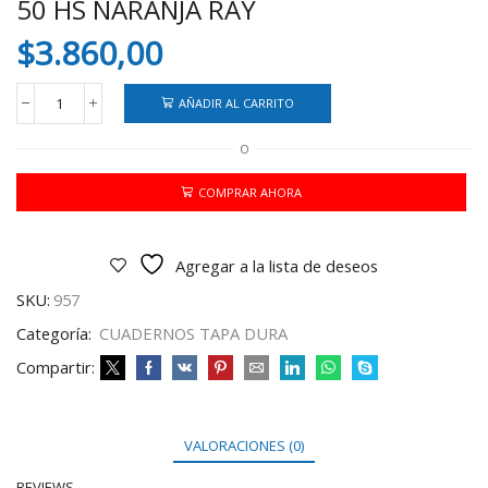
50 HS NARANJA RAY
$
3.860,00
AÑADIR AL CARRITO
CUADERNO
TRIUNFANTE
O
T/D
16.21
50
COMPRAR AHORA
HS
NARANJA
RAY
Agregar a la lista de deseos
cantidad
SKU:
957
Categoría:
CUADERNOS TAPA DURA
Compartir:
VALORACIONES (0)
REVIEWS