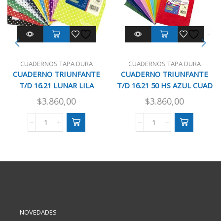
CUADERNOS TAPA DURA
CUADERNOS TAPA DURA
CUADERNO TRIUNFANTE
CUADERNO TRIUNFANTE
T/D 16.21 LUNAR LILA
T/D 16.21 50 HS AZUL CUAD
$
3.860,00
$
3.860,00
CUADERNO
CUADERNO
TRIUNFANTE
TRIUNFANTE
T/D
T/D
16.21
16.21
LUNAR
50
LILA
HS
cantidad
AZUL
CUAD
cantidad
NOVEDADES